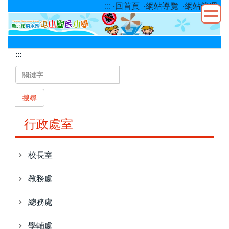
:::
‧回首頁
‧網站導覽
‧網站管理
跳
到
主
要
:::
內
容
區
搜尋
行政處室
校長室
教務處
總務處
學輔處